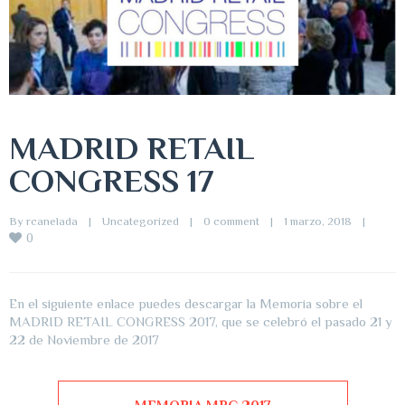
MADRID RETAIL
CONGRESS 17
By 
rcanelada
|
Uncategorized
|
0 comment
|
1 marzo, 2018    
|
0
En el siguiente enlace puedes descargar la Memoria sobre el
MADRID RETAIL CONGRESS 2017, que se celebró el pasado 21 y
22 de Noviembre de 2017